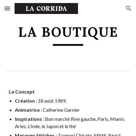
Skip to main content
Skip to navigation
LA BOUTIQUE
Le Concept
Création
: 18 août 1989.
Animatrice
: Catherine Garnier
Inspirations
: Bon marché Rive gauche, Paris, Miami,
Arles, L'Inde, le Japon et le thé
Marques fétiches
: Tsumori Chisato, MM6, Paul &